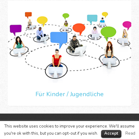
Für Kinder / Jugendliche
Copyright © 2015 buchnerconsulting
This website uses cookies to improve your experience. We'll assume
you're ok with this, but you can opt-out if you wish.
Accept
Read
Impressum